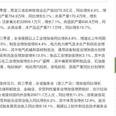
黑龙江省农林牧渔业总产值2275.3亿元，同比增长4.4%，增
754.9万吨，同比增长5.1%；水果产量170.4万吨，增长
；活家禽出栏22809.1万只，增长7.1%。肉蛋奶产量636.9万吨，同
3%。从渔业看，水产品总产量71.1万吨，同比增长10.7%。
度，全省规模以上工业增加值同比增长4.8%，增速比上年同期
.5%，制造业增加值增长4.4%，电力热力燃气及水生产和供应业增
15.8%，其中电气机械和器材制造业、通用设备制造业增加值分别增
炭开采和洗选业增加值增长13.5%；食品工业增加值增长3.1%，其中农
；石化工业增加值增长3.6%广盛网 ，其中橡胶和塑料制品业、石油煤
从产品看，电站锅炉、电站用汽轮机、发电机组、原煤产量同比分别增长
持活力。前三季度，全省服务业（第三产业）增加值同比增长
运输仓储和邮政业、金融业、非营利性服务业增加值增势较好，合计拉动
省接待国内外游客20671.1万人次，同比增长11.2%；游客旅游花
化体育和娱乐业营业收入同比增长6.2%，其中体育业增长12.9%、娱乐
试验发展营业收入同比增长18.1%，规模以上软件和信息技术服务业