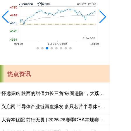
热点资讯
怀远策略 陕西的甜借力长三角“破圈进阶”，大荔冬枣品鉴会在沪举办
兴启网 半导体产业链再度爆发 多只芯片半导体ETF涨超5%
大资本优配 前行无畏 | 2025-26赛季CBA常规赛第四十一轮 - 顽强拼搏！主场战胜福建！