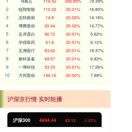
1
N展芯
116.52
396.89%
79.39%
2
锐翔智能
110.02
20.21%
16.80%
3
志特新材
14.8
20.03%
14.18%
4
博腾股份
20.44
20.02%
14.77%
5
近岸蛋白
46.72
20.01%
5.62%
6
毕得医药
61.6
20.01%
6.12%
7
五洲医疗
83.62
20.01%
18.37%
8
耐科装备
49.67
20.01%
6.83%
9
一博科技
53.33
20.01%
17.26%
10
方邦股份
146.16
20.00%
7.68%
沪深京行情 实时轮播
沪深300
4694.44
北
43.13
0.93%