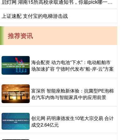
启灯网 湖南15所高校录取通知书，你最pick哪一款？_新生_封面_建筑
上证速配 支付宝的电梯游击战
推荐资讯
海会配资 动力电池“下水”：电动船舶市
场加速扩容 宁德时代发布“船-岸-云”方案
富深所 智能座舱新体验：抗菌型PE泡棉
在汽车内饰与智能家具中的应用前景
创元网 药明康德发生10笔大宗交易 合计
成交2.64亿元