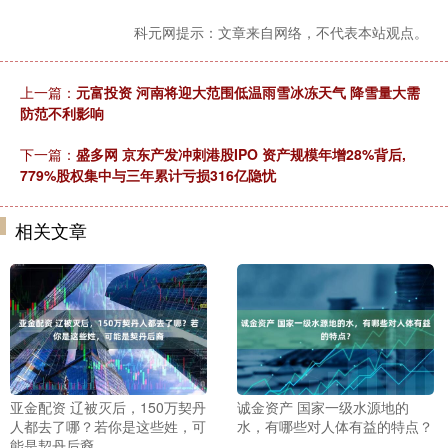
科元网提示：文章来自网络，不代表本站观点。
上一篇：
元富投资 河南将迎大范围低温雨雪冰冻天气 降雪量大需
防范不利影响
下一篇：
盛多网 京东产发冲刺港股IPO 资产规模年增28%背后,
779%股权集中与三年累计亏损316亿隐忧
相关文章
亚金配资 辽被灭后，150万契丹
诚金资产 国家一级水源地的
人都去了哪？若你是这些姓，可
水，有哪些对人体有益的特点？
能是契丹后裔