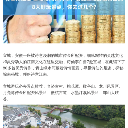
宣城，安徽一座被诗意浸润的城市传金所配资，细腻婉转的吴越文化
和灵秀动人的江南文化在这里交融，诗仙李白曾7赴宣城，在此留下了
80多首优秀诗作，青山绿水间藏着诗情画意，寻觅诗仙的足迹，探秘
皖南秘境，领略诗意江南。
宣城游玩必去景点推荐：查济古村、桃花潭、敬亭山、龙川风景区、
月亮湾传金所配资风景区、徽杭古道、水墨汀溪风景区、鄣山大峡
谷。