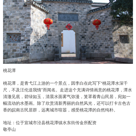
桃花潭
桃花潭，是青弋江上游的一个景点，因李白在此写下“桃花潭水深千
尺，不及汪伦送我情”而闻名。走进这个充满诗情画意的桃花潭，潭水
清澈见底，碧绿如玉，清晨水面雾气弥漫，笼罩着青山民居，宛如一
幅流动的水墨画。除了欣赏清新秀丽的自然风光，还可以打卡古色古
香的皖南古民居群，远离城市喧嚣，感受桃花潭的自然纯朴。
地址：位于宣城市泾县桃花潭镇水东街传金所配资
敬亭山