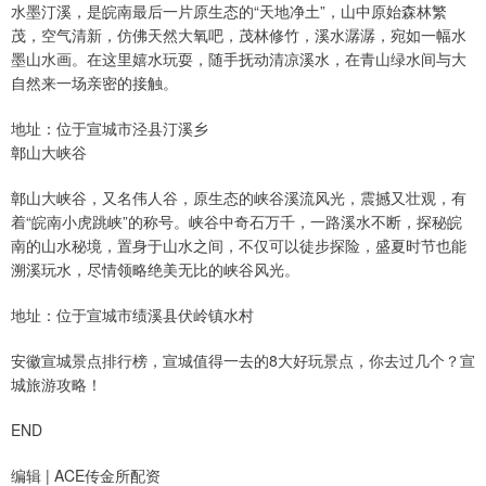
水墨汀溪，是皖南最后一片原生态的“天地净土”，山中原始森林繁
茂，空气清新，仿佛天然大氧吧，茂林修竹，溪水潺潺，宛如一幅水
墨山水画。在这里嬉水玩耍，随手抚动清凉溪水，在青山绿水间与大
自然来一场亲密的接触。
地址：位于宣城市泾县汀溪乡
鄣山大峡谷
鄣山大峡谷，又名伟人谷，原生态的峡谷溪流风光，震撼又壮观，有
着“皖南小虎跳峡”的称号。峡谷中奇石万千，一路溪水不断，探秘皖
南的山水秘境，置身于山水之间，不仅可以徒步探险，盛夏时节也能
溯溪玩水，尽情领略绝美无比的峡谷风光。
地址：位于宣城市绩溪县伏岭镇水村
安徽宣城景点排行榜，宣城值得一去的8大好玩景点，你去过几个？宣
城旅游攻略！
END
编辑 | ACE传金所配资