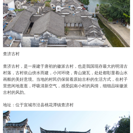
查济古村
查济古村，是一座建于唐初的徽派古村，也是我国现存最大的明清古
村落，古村依山傍水而建，小河环绕，青山黛瓦，处处都彰显着山水
画般的美好意境。当地的村民仍保留着原始古朴的生活方式，在村子
里悠闲地逛逛，呼吸清新空气，感受皖南小村的风情，细细品味徽派
古村的风韵。
地址：位于宣城市泾县桃花潭镇查济村