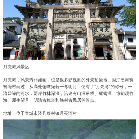
月亮湾风景区
月亮湾，风景秀丽如画，也是很多影视剧的外景拍摄地。因汀溪河蜿
蜒绕村而过，从高处俯瞰宛若一弯明月，便有了“月亮湾”的称号，一
湾碧绿的河水，两岸竹林深深，沿途有山涧吊桥、鸳鸯潭、惊豹观竹
海、犀牛望月、明清古栈道和施村古民居等景点。
地址：位于宣城市泾县蔡村镇月亮湾村