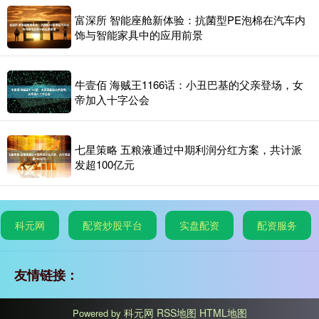
富深所 智能座舱新体验：抗菌型PE泡棉在汽车内
饰与智能家具中的应用前景
牛壹佰 海贼王1166话：小丑巴基的父亲登场，女
帝加入十字公会
七星策略 五粮液通过中期利润分红方案，共计派
发超100亿元
科元网
配资炒股平台
实盘配资
配资服务
友情链接：
科元网
RSS地图
HTML地图
Powered by