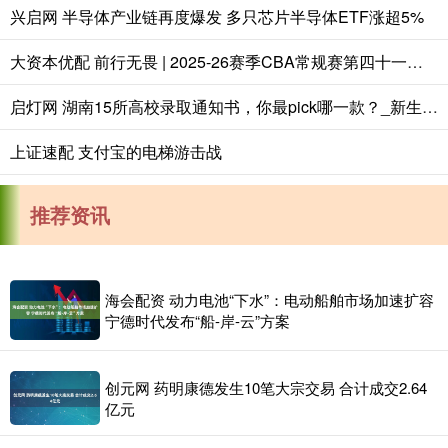
兴启网 半导体产业链再度爆发 多只芯片半导体ETF涨超5%
大资本优配 前行无畏 | 2025-26赛季CBA常规赛第四十一轮 - 顽强拼搏！主场战胜福建！
启灯网 湖南15所高校录取通知书，你最pick哪一款？_新生_封面_建筑
上证速配 支付宝的电梯游击战
推荐资讯
海会配资 动力电池“下水”：电动船舶市场加速扩容
宁德时代发布“船-岸-云”方案
创元网 药明康德发生10笔大宗交易 合计成交2.64
亿元