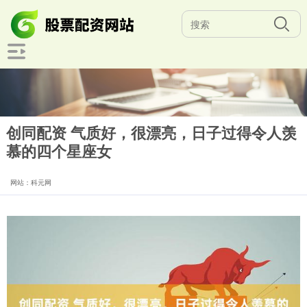
创同配资 气质好，很漂亮，日子过得令人羡
慕的四个星座女
网站：科元网