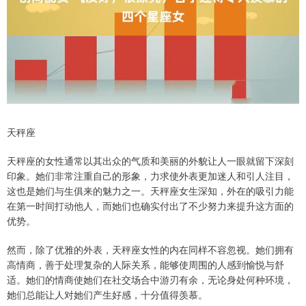
天秤座
天秤座的女性通常以其出众的气质和美丽的外貌让人一眼就留下深刻
印象。她们非常注重自己的形象，力求使外表更加迷人和引人注目，
这也是她们与生俱来的魅力之一。天秤座女生深知，外在的吸引力能
在第一时间打动他人，而她们也确实付出了不少努力来提升这方面的
优势。
然而，除了优雅的外表，天秤座女性的内在同样不容忽视。她们拥有
高情商，善于处理复杂的人际关系，能够使周围的人感到愉悦与舒
适。她们的情商使她们在社交场合中游刃有余，无论身处何种环境，
她们总能让人对她们产生好感，十分值得羡慕。