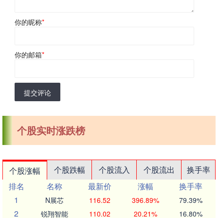
你的昵称
*
你的邮箱
*
提交评论
个股实时涨跌榜
个股跌幅
个股流入
个股流出
换手率
个股涨幅
排名
名称
最新价
涨幅
换手率
1
N展芯
116.52
396.89%
79.39%
2
锐翔智能
110.02
20.21%
16.80%