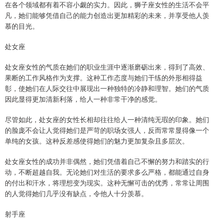
在各个领域都有着不容小觑的实力。因此，狮子座女性的生活不会平
凡，她们能够凭借自己的能力创造出更加精彩的未来，并享受他人羡
慕的目光。
处女座
处女座女性的气质在她们的职业生涯中逐渐磨砺出来，得到了高效、
果断的工作风格作为支撑。这种工作态度与她们干练的外形相得益
彰，使她们在人际交往中展现出一种独特的冷静和理智。她们的气质
因此显得更加清新利落，给人一种非常干净的感觉。
尽管如此，处女座的女性长相却往往给人一种清纯无瑕的印象。她们
的脸庞不会让人觉得她们是严苛的职场女强人，反而常常显得像一个
单纯的女孩。这种反差感使得她们的魅力更加复杂且多层次。
处女座女性的成功并非偶然，她们凭借着自己不懈的努力和踏实的行
动，不断超越自我。无论她们对生活的要求多么严格，都能通过自身
的付出和汗水，将理想变为现实。这种无懈可击的优秀，常常让周围
的人觉得她们几乎没有缺点，令他人十分羡慕。
射手座