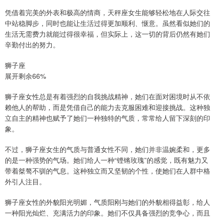
凭借着完美的外表和极高的情商，天秤座女生能够轻松地在人际交往
中站稳脚步，同时也能让生活过得更加顺利、惬意。虽然看似她们的
生活无需费力就能过得很幸福，但实际上，这一切的背后仍然有她们
辛勤付出的努力。
狮子座
展开剩余66%
狮子座女性总是有着强烈的自我挑战精神，她们在面对困境时从不依
赖他人的帮助，而是凭借自己的能力去克服困难和迎接挑战。这种独
立自主的精神也赋予了她们一种独特的气质，常常给人留下深刻的印
象。
不过，狮子座女生的气质与普通女性不同，她们并非温婉柔和，更多
的是一种强势的气场。她们给人一种“铿锵玫瑰”的感觉，既有魅力又
带着桀骜不驯的气息。这种独立而又坚韧的个性，使她们在人群中格
外引人注目。
狮子座女性的外貌阳光明媚，气质阳刚与她们的外貌相得益彰，给人
一种阳光灿烂、充满活力的印象。她们不仅具备强烈的竞争心，而且