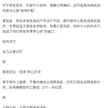
对于癌友而言，它能宁心安神、缓解心悸胸闷，还可改善失眠焦虑，
间接为心脏“保驾护航”。
要知道，癌症本身及放化疗等治疗手段，都可能对心脏造成潜在损
伤，冬季低温又易使血管收缩、加重心脏负荷，此时小小的内关穴，
就成了咱们癌友冬季养心的“突破口”。
按内关穴
这几点要记牢
壹
精准定位：找准“养心开关”
将手掌向上握拳，手腕内侧会出现两条筋，内关穴就在这两条筋中
间，距离腕横纹约三横指（2寸）的位置。
贰
正确点按：力度与频率有讲究