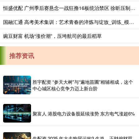
恒盛优配 广州季后赛悬念一战狂撸16板统治禁区 徐昕压制福建核心大外援
国融汇通 高考美术集训：艺术青春的淬炼与绽放_训练_模拟_素描
豌豆财富 机场“涨价潮”，压垮航司的最后稻草
推荐资讯
胜宇配资 “参天大树”与“遍地苗圃”相辅相成，这个
中心城区核心竞争力迈上新台阶
聚富人 港股电力设备股延续涨势 东方电气涨超6%
牛配资 2025 年大走狗屎运的3 生肖，正财偏财双