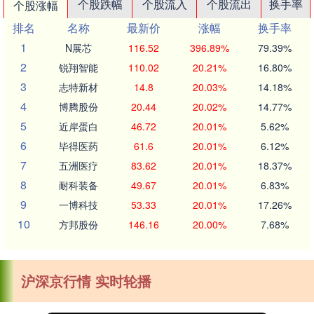
个股跌幅
个股流入
个股流出
换手率
个股涨幅
排名
名称
最新价
涨幅
换手率
1
N展芯
116.52
396.89%
79.39%
2
锐翔智能
110.02
20.21%
16.80%
3
志特新材
14.8
20.03%
14.18%
4
博腾股份
20.44
20.02%
14.77%
5
近岸蛋白
46.72
20.01%
5.62%
6
毕得医药
61.6
20.01%
6.12%
7
五洲医疗
83.62
20.01%
18.37%
8
耐科装备
49.67
20.01%
6.83%
9
一博科技
53.33
20.01%
17.26%
10
方邦股份
146.16
20.00%
7.68%
沪深京行情 实时轮播