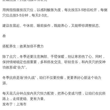
用拇指指腹按压穴位，以感到酸胀为度，每次按压3-5秒后松开，每侧
穴位点按3-5分钟，每天2-3次。
建议在晨起、午休前、睡前操作，既能养心，又能帮你调整状态。
叁
搭配养生：效果加倍不费力
除了点穴，冬季还要注意胸部、手臂保暖，别让寒邪伤了心。同时，
保持情绪稳定也很重要，多和癌友交流、听轻音乐，和内关穴的安神
功效形成“合力”。
冬季抗癌是场“持久战”，咱们不仅要控瘤，更要养好心脏这个动力
源。
每天花几分钟点按内关穴恒力配资，把养心变成习惯，让咱们在抗癌
路上，走得更稳、更有力量。
发布于：上海市