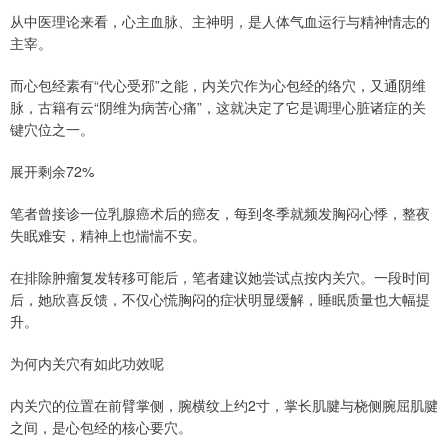
从中医理论来看，心主血脉、主神明，是人体气血运行与精神情志的
主宰。
而心包经素有“代心受邪”之能，内关穴作为心包经的络穴，又通阴维
脉，古籍有云“阴维为病苦心痛”，这就决定了它是调理心脏诸症的关
键穴位之一。
展开剩余72%
笔者曾接诊一位乳腺癌术后的癌友，每到冬季就频发胸闷心悸，整夜
失眠难安，精神上也惴惴不安。
在排除肿瘤复发转移可能后，笔者建议她尝试点按内关穴。一段时间
后，她欣喜反馈，不仅心慌胸闷的症状明显缓解，睡眠质量也大幅提
升。
为何内关穴有如此功效呢
内关穴的位置在前臂掌侧，腕横纹上约2寸，掌长肌腱与桡侧腕屈肌腱
之间，是心包经的核心要穴。