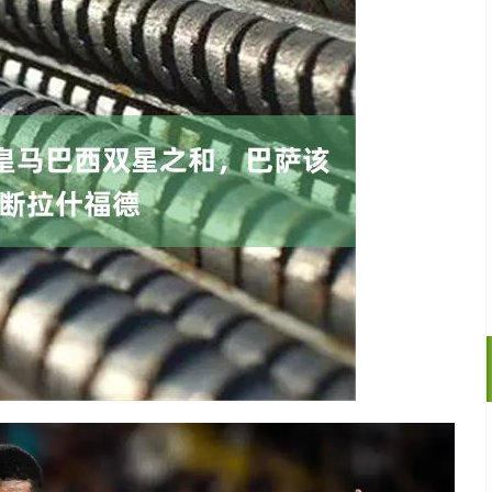
沪深300
4651.31
.24%
-6.85
-0.15%