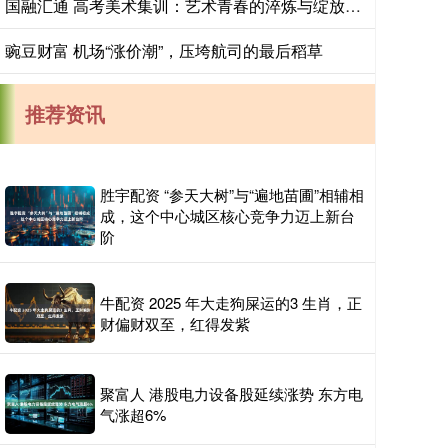
国融汇通 高考美术集训：艺术青春的淬炼与绽放_训练_模拟_素描
豌豆财富 机场“涨价潮”，压垮航司的最后稻草
推荐资讯
胜宇配资 “参天大树”与“遍地苗圃”相辅相
成，这个中心城区核心竞争力迈上新台
阶
牛配资 2025 年大走狗屎运的3 生肖，正
财偏财双至，红得发紫
聚富人 港股电力设备股延续涨势 东方电
气涨超6%