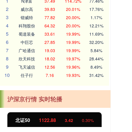
1
N津富
37.49
114.72%
77.46%
2
威尔高
39.83
20.01%
17.76%
3
锴威特
77.82
20.00%
1.17%
4
科翔股份
64.32
20.00%
12.21%
5
蜀道装备
33.61
19.99%
11.69%
6
中巨芯
27.85
19.99%
32.20%
7
广哈通信
19.03
19.99%
5.84%
8
欣天科技
18.02
19.97%
28.44%
9
飞天诚信
12.56
19.96%
8.49%
10
任子行
7.16
19.93%
31.42%
沪深京行情 实时轮播
北证50
1122.88
创业
3.42
0.30%