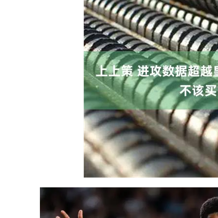
深证成指
14110.12
.92
0.57%
-34.08
-0