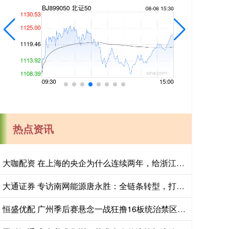
热点资讯
大咖配资 在上海的央企为什么连续两年，给浙江小县城里的这个创新中心写感谢信？
大通证券 专访南网能源唐永胜：全链条转型，打开能源低碳发展新赛道
恒盛优配 广州季后赛悬念一战狂撸16板统治禁区 徐昕压制福建核心大外援