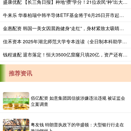
盛康优配 【长三角日报】种地“攒”学分！21位农民“种”出大专文凭
牛来乐 华泰柏瑞中韩半导体ETF基金将于6月25日开市起至当日10:30停牌
金惠配资 韩国一美女因晨跑健身“走红”，身材紧致太吸睛，网友：太漂亮了
佳禾资本 2025年湖北师范大学专本连读（全日制本科助学班)招生简章-官网发布_就业_专业_生活
钱程速配 退市落定！恒大3500亿窟窿只填20亿，资产还有多少？
推荐资讯
佰亿配资 如意集团因信披涉嫌违法违规 被证监会
立案调查
粤友钱 特朗普执政下的华盛顿：大型银行行走在
政治钢丝上