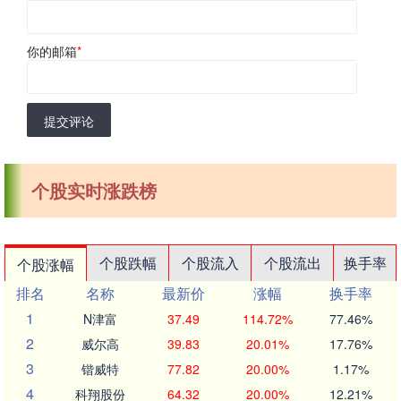
你的邮箱
*
提交评论
个股实时涨跌榜
个股跌幅
个股流入
个股流出
换手率
个股涨幅
排名
名称
最新价
涨幅
换手率
1
N津富
37.49
114.72%
77.46%
2
威尔高
39.83
20.01%
17.76%
3
锴威特
77.82
20.00%
1.17%
4
科翔股份
64.32
20.00%
12.21%