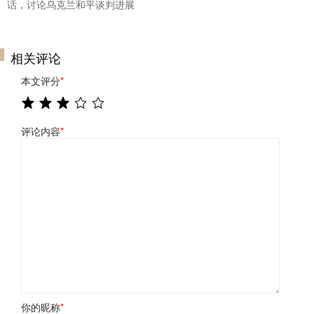
话，讨论乌克兰和平谈判进展
相关评论
本文评分
*
评论内容
*
你的昵称
*