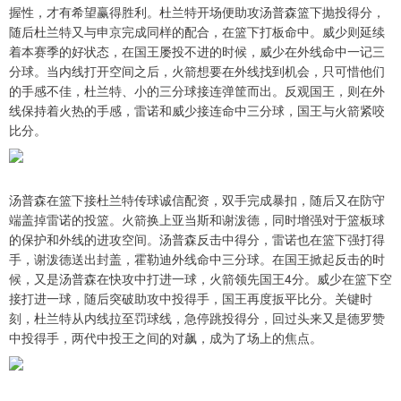
握性，才有希望赢得胜利。杜兰特开场便助攻汤普森篮下抛投得分，
随后杜兰特又与申京完成同样的配合，在篮下打板命中。威少则延续
着本赛季的好状态，在国王屡投不进的时候，威少在外线命中一记三
分球。当内线打开空间之后，火箭想要在外线找到机会，只可惜他们
的手感不佳，杜兰特、小的三分球接连弹筐而出。反观国王，则在外
线保持着火热的手感，雷诺和威少接连命中三分球，国王与火箭紧咬
比分。
汤普森在篮下接杜兰特传球诚信配资，双手完成暴扣，随后又在防守
端盖掉雷诺的投篮。火箭换上亚当斯和谢泼德，同时增强对于篮板球
的保护和外线的进攻空间。汤普森反击中得分，雷诺也在篮下强打得
手，谢泼德送出封盖，霍勒迪外线命中三分球。在国王掀起反击的时
候，又是汤普森在快攻中打进一球，火箭领先国王4分。威少在篮下空
接打进一球，随后突破助攻中投得手，国王再度扳平比分。关键时
刻，杜兰特从内线拉至罚球线，急停跳投得分，回过头来又是德罗赞
中投得手，两代中投王之间的对飙，成为了场上的焦点。