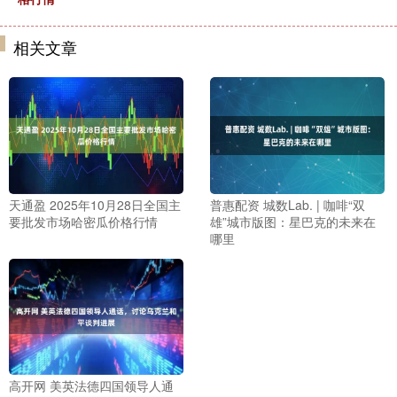
相关文章
天通盈 2025年10月28日全国主
普惠配资 城数Lab. | 咖啡“双
要批发市场哈密瓜价格行情
雄”城市版图：星巴克的未来在
哪里
高开网 美英法德四国领导人通