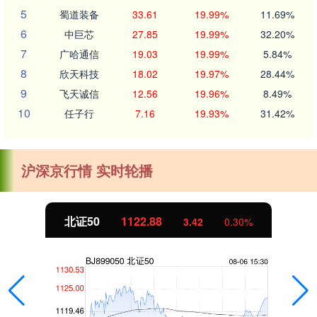
5
蜀道装备
33.61
19.99%
11.69%
6
中巨芯
27.85
19.99%
32.20%
7
广哈通信
19.03
19.99%
5.84%
8
欣天科技
18.02
19.97%
28.44%
9
飞天诚信
12.56
19.96%
8.49%
10
任子行
7.16
19.93%
31.42%
沪深京行情 实时轮播
北证50
1122.88
3.42
0.30%