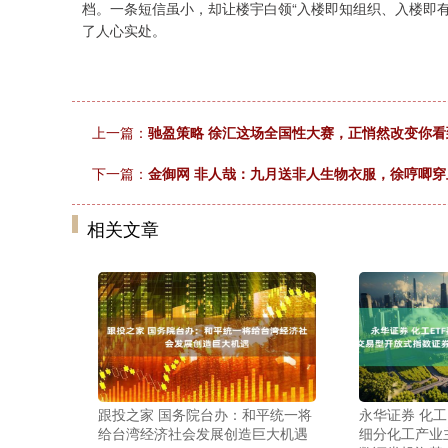
档。一条短信虽小，却让楼宇白领“入楼即知组织、入楼即
了人心实处。
上一篇：
驰盈策略 徐汇这场全国性大赛，正悄然改变你
下一篇：
金御网 非人哉：九月送非人生物衣服，徐哼唧
相关文章
跟投之家 国务院台办：和平统一将
永华证券 化工
给台湾经济社会发展创造巨大机遇
细分化工产业