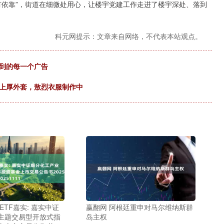
有依靠”，街道在细微处用心，让楼宇党建工作走进了楼宇深处、落到
科元网提示：文章来自网络，不代表本站观点。
看到的每一个广告
穿上厚外套，敖烈衣服制作中
ETF嘉实: 嘉实中证
赢翻网 阿根廷重申对马尔维纳斯群
主题交易型开放式指
岛主权