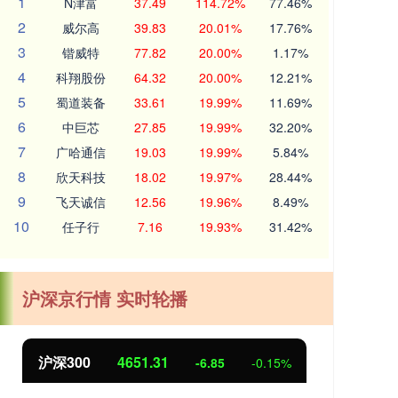
1
N津富
37.49
114.72%
77.46%
2
威尔高
39.83
20.01%
17.76%
3
锴威特
77.82
20.00%
1.17%
4
科翔股份
64.32
20.00%
12.21%
5
蜀道装备
33.61
19.99%
11.69%
6
中巨芯
27.85
19.99%
32.20%
7
广哈通信
19.03
19.99%
5.84%
8
欣天科技
18.02
19.97%
28.44%
9
飞天诚信
12.56
19.96%
8.49%
10
任子行
7.16
19.93%
31.42%
沪深京行情 实时轮播
北证50
1122.88
创业
3.42
0.30%