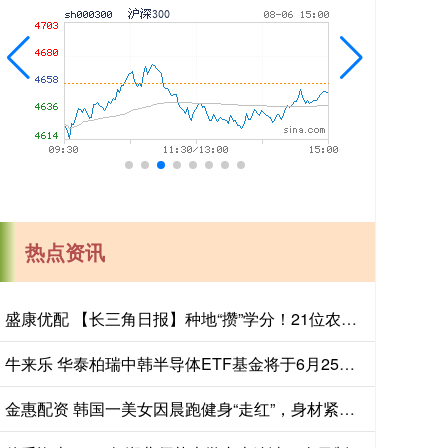
热点资讯
盛康优配 【长三角日报】种地“攒”学分！21位农民“种”出大专文凭
牛来乐 华泰柏瑞中韩半导体ETF基金将于6月25日开市起至当日10:30停牌
金惠配资 韩国一美女因晨跑健身“走红”，身材紧致太吸睛，网友：太漂亮了