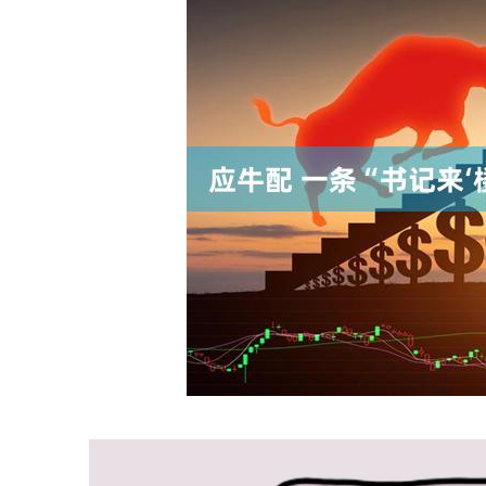
深证成指
14110.12
.92
0.57%
-34.08
-0