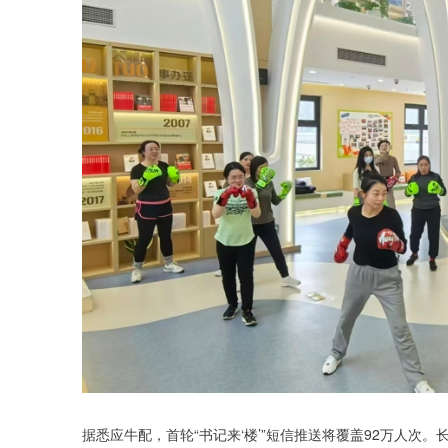
据悉应牛配，首轮“书记来‘楼’”短信推送将覆盖92万人