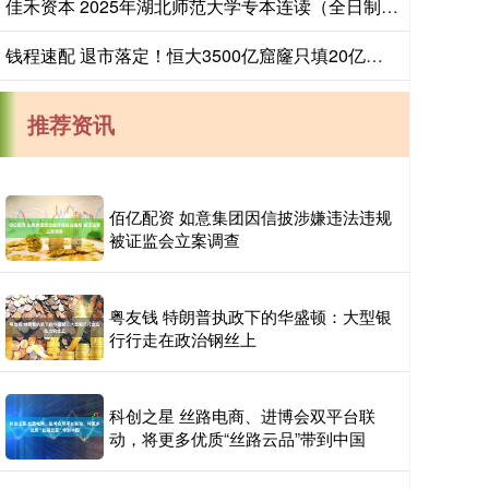
佳禾资本 2025年湖北师范大学专本连读（全日制本科助学班)招生简章-官网发布_就业_专业_生活
钱程速配 退市落定！恒大3500亿窟窿只填20亿，资产还有多少？
推荐资讯
佰亿配资 如意集团因信披涉嫌违法违规
被证监会立案调查
粤友钱 特朗普执政下的华盛顿：大型银
行行走在政治钢丝上
科创之星 丝路电商、进博会双平台联
动，将更多优质“丝路云品”带到中国