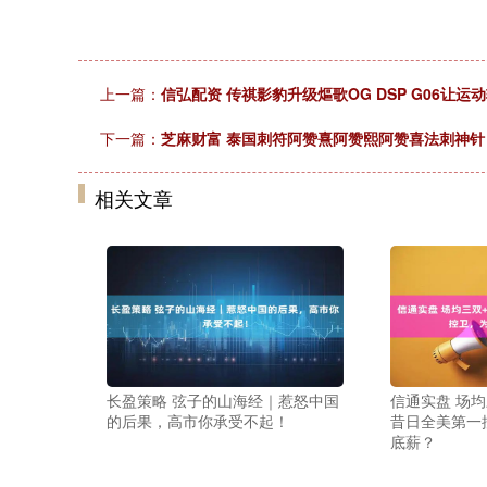
上一篇：
信弘配资 传祺影豹升级熰歌OG DSP G06让
下一篇：
芝麻财富 泰国刺符阿赞熹阿赞熙阿赞喜法刺神针
相关文章
长盈策略 弦子的山海经｜惹怒中国
信通实盘 场均
的后果，高市你承受不起！
昔日全美第一
底薪？