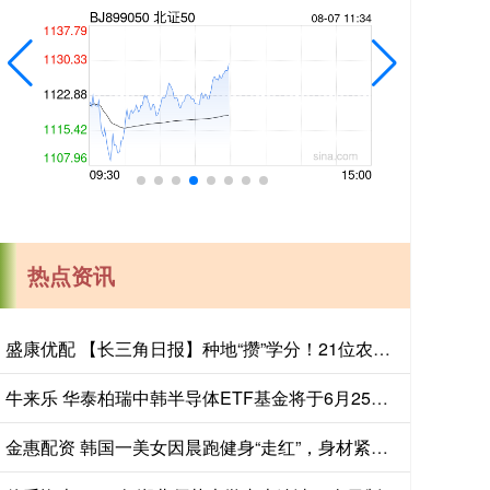
热点资讯
盛康优配 【长三角日报】种地“攒”学分！21位农民“种”出大专文凭
牛来乐 华泰柏瑞中韩半导体ETF基金将于6月25日开市起至当日10:30停牌
金惠配资 韩国一美女因晨跑健身“走红”，身材紧致太吸睛，网友：太漂亮了