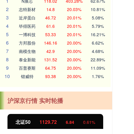
1
N展芯
118.02
403.28%
62.67%
2
志特新材
14.8
20.03%
10.81%
3
近岸蛋白
46.72
20.01%
5.08%
4
毕得医药
61.6
20.01%
5.79%
5
一博科技
53.33
20.01%
16.21%
6
方邦股份
146.16
20.00%
6.62%
7
南模生物
42.9
20.00%
4.68%
8
泰金新能
131.52
20.00%
22.89%
9
百普赛斯
64.75
20.00%
11.09%
10
锴威特
93.38
20.00%
1.76%
沪深京行情 实时轮播
北证50
1129.72
创
6.84
0.61%