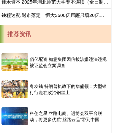
佳禾资本 2025年湖北师范大学专本连读（全日制本科助学班)招生简章-官网发布_就业_专业_生活
钱程速配 退市落定！恒大3500亿窟窿只填20亿，资产还有多少？
推荐资讯
佰亿配资 如意集团因信披涉嫌违法违规
被证监会立案调查
粤友钱 特朗普执政下的华盛顿：大型银
行行走在政治钢丝上
科创之星 丝路电商、进博会双平台联
动，将更多优质“丝路云品”带到中国