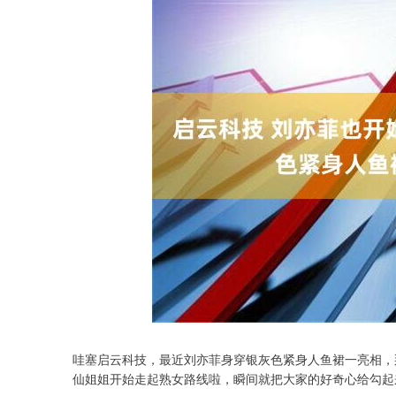
哇塞启云科技，最近刘亦菲身穿银灰色紧身人鱼裙一亮相，那
深证成指
14295.08
.16
0.49%
184.96
1
仙姐姐开始走起熟女路线啦，瞬间就把大家的好奇心给勾起