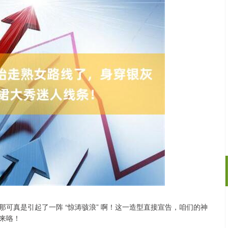
可真是引起了一阵 “惊涛骇浪” 啊！这一造型直接宣告，咱们的神
沪深300
4689.96
.31%
38.65
0.83%
来咯！