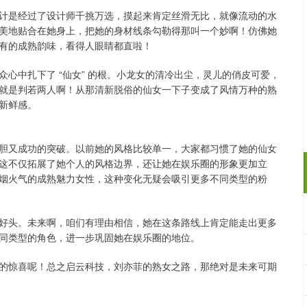
计是经过了设计师千挑万选，摸起来肯定丝滑无比，就像流动的水
美地贴合在她身上，把她的身材线条勾勒得那叫一个妙啊！仿佛她
有的成熟韵味，看得人眼睛都直啦！
心中扎下了 “仙女” 的根。小龙女的清冷出尘，灵儿的俏皮可爱，
就是判若两人啊！从那清新脱俗的仙女一下子变成了风情万种的熟
新鲜感。
胆又成功的突破。以前她的风格比较单一，大家都习惯了她的仙女
这不仅拓展了她个人的风格边界，还让她在娱乐圈的形象更加立
烟火气的成熟魅力女性，这种变化无疑会吸引更多不同类型的粉
好头。未来啊，咱们有理由相信，她在这条路线上肯定能走出更多
同类型的角色，进一步巩固她在娱乐圈的地位。
的惊喜呢！总之启云科技，刘亦菲的熟女之路，那绝对是未来可期