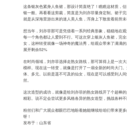
这条银灰色紧身人鱼裙，那设计简直绝了！瞧瞧这材质，估
银一般。再看看这剪裁，简直是为刘亦菲量身定制。裙子完
就是从深海里游出来的迷人美人鱼，浑身上下散发着前所未
想当年，刘亦菲那可是凭借着一系列经典形象，稳稳地在观众
每一个角色都让人爱到不行。可这次穿上银灰人鱼裙，完全
女，这种转变就像一场神奇的魔法秀，给观众带来了满满的
展开剩余52%
在时尚领域，刘亦菲选择走熟女路线，那可算得上是一次大
模样。现在这一转变，就像是打开了一扇全新的时尚大门。
体、多元。以前是遥不可及的仙女，现在是可以感受到人间
丝。
这次造型的成功，就像是给刘亦菲的熟女路线开了个超棒的
精彩。说不定会尝试更多风格各异的熟女造型，挑战各种不
粉丝们和广大观众都眼巴巴地盼着她能继续给咱们带来更多
呀！
发布于：山东省