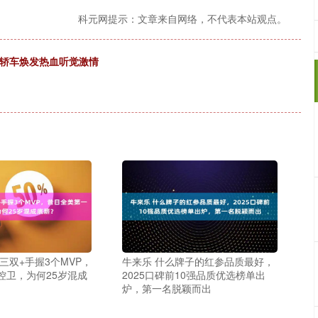
科元网提示：文章来自网络，不代表本站观点。
运动轿车焕发热血听觉激情
三双+手握3个MVP，
牛来乐 什么牌子的红参品质最好，
控卫，为何25岁混成
2025口碑前10强品质优选榜单出
炉，第一名脱颖而出