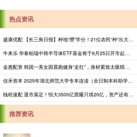
热点资讯
盛康优配 【长三角日报】种地“攒”学分！21位农民“种”出大专文凭
牛来乐 华泰柏瑞中韩半导体ETF基金将于6月25日开市起至当日10:30停牌
金惠配资 韩国一美女因晨跑健身“走红”，身材紧致太吸睛，网友：太漂亮了
佳禾资本 2025年湖北师范大学专本连读（全日制本科助学班)招生简章-官网发布_就业_专业_生活
钱程速配 退市落定！恒大3500亿窟窿只填20亿，资产还有多少？
推荐资讯