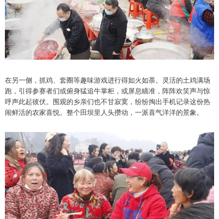
在另一侧，抓鸡、套圈等趣味游戏进行得如火如荼。灵活的土鸡满场
跑，引得参赛者们或俯身猛追牛掌柜，或屏息瞄准，阵阵欢笑声与惊
呼声此起彼伏。围观的乡亲们也不甘寂寞，纷纷掏出手机记录这份热
闹鲜活的农家喜悦。整个田坝里人头攒动，一派喜气洋洋的景象。