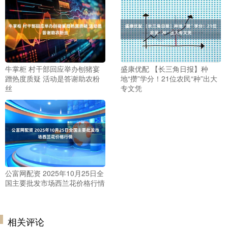
牛掌柜 村干部回应举办刨猪宴
盛康优配 【长三角日报】种
蹭热度质疑 活动是答谢助农粉
地“攒”学分！21位农民“种”出大
丝
专文凭
公富网配资 2025年10月25日全
国主要批发市场西兰花价格行情
相关评论