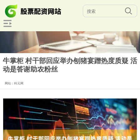
牛掌柜 村干部回应举办刨猪宴蹭热度质疑 活
动是答谢助农粉丝
网站：科元网