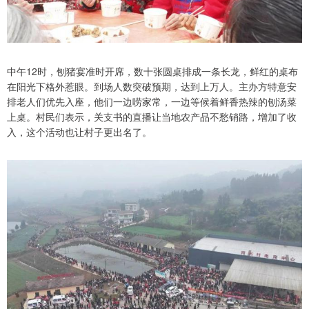
中午12时，刨猪宴准时开席，数十张圆桌排成一条长龙，鲜红的桌布
在阳光下格外惹眼。到场人数突破预期，达到上万人。主办方特意安
排老人们优先入座，他们一边唠家常，一边等候着鲜香热辣的刨汤菜
上桌。村民们表示，关支书的直播让当地农产品不愁销路，增加了收
入，这个活动也让村子更出名了。