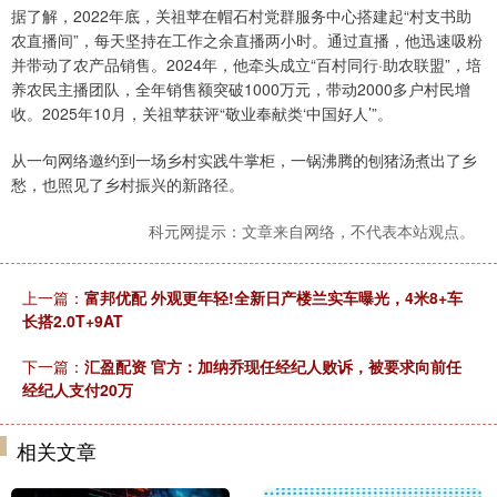
据了解，2022年底，关祖苹在帽石村党群服务中心搭建起“村支书助
农直播间”，每天坚持在工作之余直播两小时。通过直播，他迅速吸粉
并带动了农产品销售。2024年，他牵头成立“百村同行·助农联盟”，培
养农民主播团队，全年销售额突破1000万元，带动2000多户村民增
收。2025年10月，关祖苹获评“敬业奉献类‘中国好人’”。
从一句网络邀约到一场乡村实践牛掌柜，一锅沸腾的刨猪汤煮出了乡
愁，也照见了乡村振兴的新路径。
科元网提示：文章来自网络，不代表本站观点。
上一篇：
富邦优配 外观更年轻!全新日产楼兰实车曝光，4米8+车
长搭2.0T+9AT
下一篇：
汇盈配资 官方：加纳乔现任经纪人败诉，被要求向前任
经纪人支付20万
相关文章