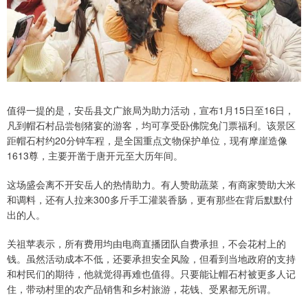
值得一提的是，安岳县文广旅局为助力活动，宣布1月15日至16日，
凡到帽石村品尝刨猪宴的游客，均可享受卧佛院免门票福利。该景区
距帽石村约20分钟车程，是全国重点文物保护单位，现有摩崖造像
1613尊，主要开凿于唐开元至大历年间。
这场盛会离不开安岳人的热情助力。有人赞助蔬菜，有商家赞助大米
和调料，还有人拉来300多斤手工灌装香肠，更有那些在背后默默付
出的人。
关祖苹表示，所有费用均由电商直播团队自费承担，不会花村上的
钱。虽然活动成本不低，还要承担安全风险，但看到当地政府的支持
和村民们的期待，他就觉得再难也值得。只要能让帽石村被更多人记
住，带动村里的农产品销售和乡村旅游，花钱、受累都无所谓。