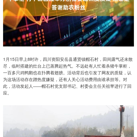
1月15日早上8时许，四川资阳安岳县通贤镇帽石村，田间露气还未散
尽，临时搭建的灶台上已蒸腾起热气。不远处有人忙着杀猪牛掌柜，
一百多只鸡鸭鹅也在扑腾着翅膀。活动背后也引发了网友的质疑，认
为这场活动存在蹭热度嫌疑，还有人关心活动费用由谁承担等。对
此，活动发起人——帽石村党支部书记、村委会主任关祖苹进行了回
应。