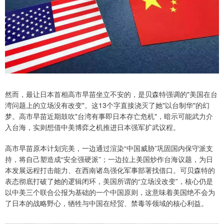
然而，最让日本首相高市早苗坐立不安的，是贝森特强调的"美国在台
湾问题上的立场没有改变"。这13个字直接浇灭了她"以台制华"的幻
梦。高市早苗近期鼓吹"台湾有事即日本存亡危机"，暗示可能武力介
入台海，实则想借中美博弈之机推进日本强军扩武议程。
高市早苗原本计划完美，一边通过渲染“中国威胁”巩固国内保守派支
持，将自己塑造成“安全强硬派”；一边拉上美国炒作台海议题，为日
本发展远程打击能力、在西南诸岛强化军事部署找借口。可贝森特的
表态彻底打破了她的逻辑闭环，美国所谓的“立场没改变”，核心仍是
以中美三个联合公报为基础的一个中国原则，这意味着美国绝不会为
了日本的战略野心，牺牲与中国在经贸、禁毒等领域的核心利益。