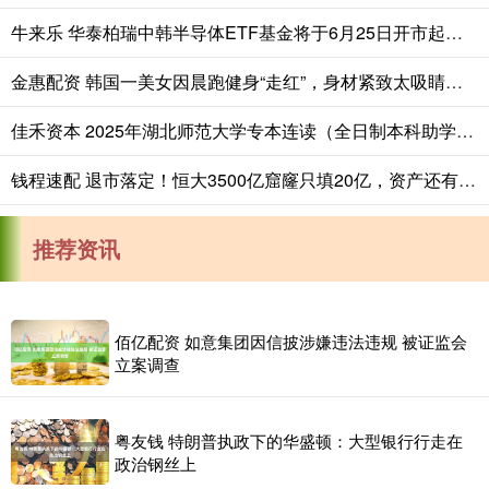
牛来乐 华泰柏瑞中韩半导体ETF基金将于6月25日开市起至当日10:30停牌
金惠配资 韩国一美女因晨跑健身“走红”，身材紧致太吸睛，网友：太漂亮了
佳禾资本 2025年湖北师范大学专本连读（全日制本科助学班)招生简章-官网发布_就业_专业_生活
钱程速配 退市落定！恒大3500亿窟窿只填20亿，资产还有多少？
推荐资讯
佰亿配资 如意集团因信披涉嫌违法违规 被证监会
立案调查
粤友钱 特朗普执政下的华盛顿：大型银行行走在
政治钢丝上