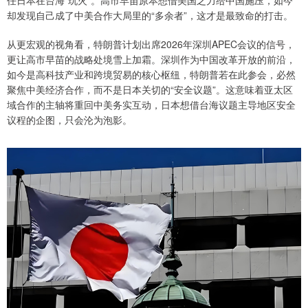
任日本在台海“玩火”。高市早苗原本想借美国之力给中国施压，如今
却发现自己成了中美合作大局里的“多余者”，这才是最致命的打击。
从更宏观的视角看，特朗普计划出席2026年深圳APEC会议的信号，
更让高市早苗的战略处境雪上加霜。深圳作为中国改革开放的前沿，
如今是高科技产业和跨境贸易的核心枢纽，特朗普若在此参会，必然
聚焦中美经济合作，而不是日本关切的“安全议题”。这意味着亚太区
域合作的主轴将重回中美务实互动，日本想借台海议题主导地区安全
议程的企图，只会沦为泡影。