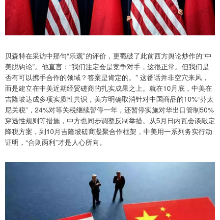
贝森特在采访中那句“乐观”的评价，更戳破了此前西方舆论炒作的“中
美脱钩论”。他直言：“我们注定会是竞争对手，这很正常。但我们是
否有可以携手合作的领域？答案是肯定的。” 这番话并非空穴来风，
而是建立在中美近期经贸磋商的扎实成果之上。就在10月底，中美在
吉隆坡达成多项实质性共识，美方明确取消针对中国商品的10%“芬太
尼关税”，24%对等关税继续暂停一年，还暂停实施对华出口管制50%
穿透性规则等措施，中方也同步调整反制举措。从5月日内瓦会谈敲定
降税方案，到10月吉隆坡磋商凝聚合作框架，中美用一系列务实行动
证明，“合则两利”才是人心所向。