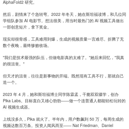
AlphaFold2 研究。
然后，剧情来了个急转弯。2022 年冬天，她在斯坦福读博，和几位同
学组队参加 AI 电影节。想法很美，用当时最热门的 AI 视频工具做出
一部创意短片，拿下奖金。
现实却很骨感，工具难用到爆，生成的视频质量一言难尽。折腾了无
数个夜晚，最终惨败收场。
"我们是技术最强的队伍，但做电影真的太难了。"她后来回忆，"我真
的很沮丧。"
但天才的沮丧，往往是新事物的开端。既然现有工具不行，那就自己
造一个。
2023 年 4 月，她和斯坦福博士同学陈霖孟，干脆双双辍学，创办
Pika Labs。目标直白又雄心勃勃——做一个连普通人都能轻松玩转的
AI 视频生成器。
上线没多久，Pika 就火了。半年内，用户数飙到 50 万，每周生成的
视频达数百万条。投资人闻风而至—— Nat Friedman、Daniel