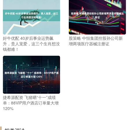
好牛优配 40岁后事业运势飙
股策略 中恒集团控股孙公司新
升，贵人宠爱，这三个生肖想没
增两项医疗器械注册证
钱都难！
捷希源配资 飞猪晒“十一”成绩
单：88VIP用户酒店订单量大增
120%