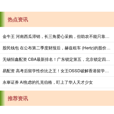
热点资讯
金牛王 河南西瓜滞销，长三角爱心采购，但助农不能只靠爱心救场
股民钱包 在公布第二季度财报后，赫兹租车 (Hertz)的股价下跌了9.5%
无锡恒鑫配资 CBA最新排名！广东锁定第五，北京锁定四强，宁波首次打入季后赛
易配资 高考后留学性价比之王！女王OSSD破解香港留学密码，高三生速抢名校直通席位_优势_路径
永崋证券 AI焦虑的扎克伯格，盯上了华人天才少女
推荐资讯