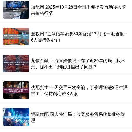
加配网 2025年10月28日全国主要批发市场嘎拉苹
果价格行情
魔投网 “拦截婚车索要50条香烟”？河北一地通报：
6人被行政处罚
龙信金融 上海阿姨傻眼：存了近30年的钱，找不
到、提不出！到底哪里出了问题？
优配货主 十天交手三次全输，丁俊晖16进8遇生涯
苦主，保持耐心成X因素
涌融优配 国家外汇局：放宽服务贸易代垫业务管
理