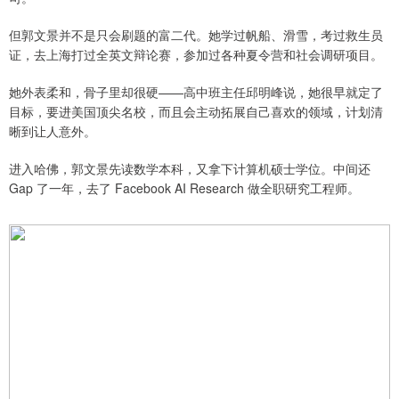
但郭文景并不是只会刷题的富二代。她学过帆船、滑雪，考过救生员
证，去上海打过全英文辩论赛，参加过各种夏令营和社会调研项目。
她外表柔和，骨子里却很硬——高中班主任邱明峰说，她很早就定了
目标，要进美国顶尖名校，而且会主动拓展自己喜欢的领域，计划清
晰到让人意外。
进入哈佛，郭文景先读数学本科，又拿下计算机硕士学位。中间还
Gap 了一年，去了 Facebook AI Research 做全职研究工程师。