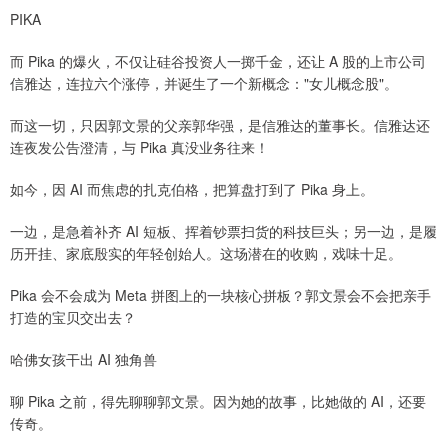
PIKA
而 Pika 的爆火，不仅让硅谷投资人一掷千金，还让 A 股的上市公司
信雅达，连拉六个涨停，并诞生了一个新概念："女儿概念股"。
而这一切，只因郭文景的父亲郭华强，是信雅达的董事长。信雅达还
连夜发公告澄清，与 Pika 真没业务往来！
如今，因 AI 而焦虑的扎克伯格，把算盘打到了 Pika 身上。
一边，是急着补齐 AI 短板、挥着钞票扫货的科技巨头；另一边，是履
历开挂、家底殷实的年轻创始人。这场潜在的收购，戏味十足。
Pika 会不会成为 Meta 拼图上的一块核心拼板？郭文景会不会把亲手
打造的宝贝交出去？
哈佛女孩干出 AI 独角兽
聊 Pika 之前，得先聊聊郭文景。因为她的故事，比她做的 AI，还要
传奇。