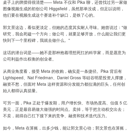
桌子上的牌摆得很清楚—— Meta 不仅和 Pika 聊，还曾找过另一家做
图像视频生成的初创公司 Higgsfield，虽然那单没成，但足以说明，
他们要在视频生成这个赛道补个缺口，是铁了心的。
郭文景这边，看似更淡定，但她的态度其实耐人寻味。她曾说过："做
研究，我会死磕一个方向；做公司，就要足够开放，什么能让我们更
快到下一个里程碑，我就去做什么。"
这话的潜台词是——她不是那种抱着理想死扛的科学家，而是愿意为
公司利益作出权衡的创业者。
从商业角度看，接受 Meta 的收购，确实是一条捷径。Pika 背后有
Lightspeed、Nat Friedman、Daniel Gross 等硅谷明星投资人撑腰，
融资不愁，但面对 Meta 这样资源和分发能力都拉满的巨头，任何创
始人都得认真掂量。
可另一面，Pika 正处于爆发期，用户增长快、市场热度高、估值 5 亿
美元，正是最容易做大做强的时间点。卖掉，等于把主动权交出去；
不卖，就得自己扛下接下来的竞争、融资和技术迭代压力。
如今，Meta 在算账，出多少钱，能让郭文景心动；郭文景也在算账，