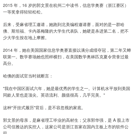
2015 年，16 岁的郭文景在杭州二中读书，信息学奥赛（浙江赛区）
一等奖拿得轻轻松松。
后来，受麻省理工邀请，她跑到北美编程邀请赛，面对的是一群哈
佛、斯坦福、卡内基梅隆的大学生代表队，她硬是杀进第二名，把不
少大学生按在地上摩擦。
2014 年，她在美国国家信息学奥赛直接以满分成绩夺冠，第二年又蝉
联第一。数学赛场她也照样横扫，在美国数学奥林匹克夏令营拿过最
高分。
哈佛的面试官当时就断言：
"我在中国区面试六年，她是最优秀的学生之一。计算机水平放到美国
同龄人里也是顶尖。英语流利、颜值很高，几乎完美。"
这种"开挂式履历"背后，是不容忽视的家底。
郭文景的母亲，是麻省理工毕业的高材生；父亲郭华强，是 A 股上市
公司信雅达的实控人，这家公司是浙江首家在国内主板上市的软件公
司。