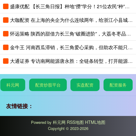
盛康优配 【长三角日报】种地“攒”学分！21位农民“种”出大专文凭
大咖配资 在上海的央企为什么连续两年，给浙江小县城里的这个创新中心写感谢信？
怀远策略 陕西的甜借力长三角“破圈进阶”，大荔冬枣品鉴会在沪举办
金牛王 河南西瓜滞销，长三角爱心采购，但助农不能只靠爱心救场
大通证券 专访南网能源唐永胜：全链条转型，打开能源低碳发展新赛道
科元网
配资炒股平台
实盘配资
配资服务
友情链接：
科元网
RSS地图
HTML地图
Powered by
Copyright
© 2023-2026