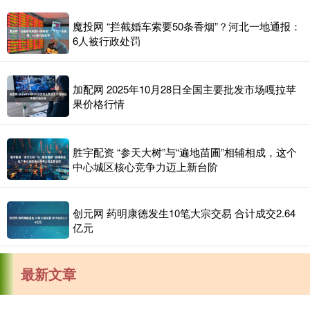
魔投网 “拦截婚车索要50条香烟”？河北一地通报：
6人被行政处罚
加配网 2025年10月28日全国主要批发市场嘎拉苹
果价格行情
胜宇配资 “参天大树”与“遍地苗圃”相辅相成，这个
中心城区核心竞争力迈上新台阶
创元网 药明康德发生10笔大宗交易 合计成交2.64
亿元
最新文章