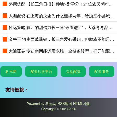
盛康优配 【长三角日报】种地“攒”学分！21位农民“种”出大专文凭
大咖配资 在上海的央企为什么连续两年，给浙江小县城里的这个创新中心写感谢信？
怀远策略 陕西的甜借力长三角“破圈进阶”，大荔冬枣品鉴会在沪举办
金牛王 河南西瓜滞销，长三角爱心采购，但助农不能只靠爱心救场
大通证券 专访南网能源唐永胜：全链条转型，打开能源低碳发展新赛道
科元网
配资炒股平台
实盘配资
配资服务
友情链接：
科元网
RSS地图
HTML地图
Powered by
Copyright
© 2023-2026