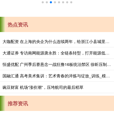
热点资讯
大咖配资 在上海的央企为什么连续两年，给浙江小县城里的这个创新中心写感谢信？
大通证券 专访南网能源唐永胜：全链条转型，打开能源低碳发展新赛道
恒盛优配 广州季后赛悬念一战狂撸16板统治禁区 徐昕压制福建核心大外援
国融汇通 高考美术集训：艺术青春的淬炼与绽放_训练_模拟_素描
豌豆财富 机场“涨价潮”，压垮航司的最后稻草
推荐资讯