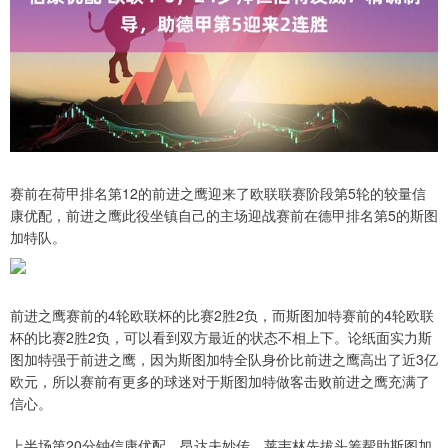
赛前在荷甲排名第12的前进之鹰迎来了欧联联赛阶段第5轮的较量信
康优配，前进之鹰此役坐镇自己的主场迎战赛前在德甲排名第5的斯图
加特队。
前进之鹰赛前的4轮欧联杯的比赛2胜2负，而斯图加特赛前的4轮欧联
杯的比赛2胜2负，可以看到双方最近的状态不相上下。论纸面实力斯
图加特强于前进之鹰，因为斯图加特全队身价比前进之鹰高出了近3亿
欧元，所以赛前有更多的球迷对于斯图加特做客击败前进之鹰充满了
信心。
上半场第20分钟信康优配，昂达夫妙传，莱韦林先拔头筹帮助斯图加