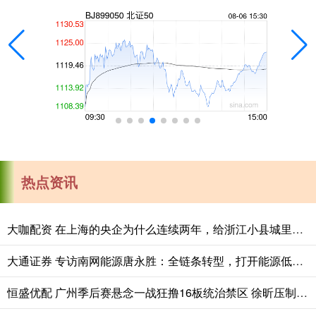
热点资讯
大咖配资 在上海的央企为什么连续两年，给浙江小县城里的这个创新中心写感谢信？
大通证券 专访南网能源唐永胜：全链条转型，打开能源低碳发展新赛道
恒盛优配 广州季后赛悬念一战狂撸16板统治禁区 徐昕压制福建核心大外援