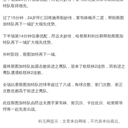
特队取得领先。
过了15分钟，24岁拜仁旧将施蒂勒妙传，莱韦林梅开二度，帮助斯图
加特队再下一城扩大领先优势。
下半场第14分钟信康优配，昂达夫妙传，哈努斯利剑出鞘帮助斯图加
特队再下一城扩大领先优势。
补时阶段，斯图加特再下一城。
最终斯图加特队如愿击败前进之鹰队，迎来了欧联杯2连胜，而前进之
鹰队遭遇欧联杯2连败。
全场比赛斯图加特队控球率超过了六成，角球次数、射门次数、射正
次数也都高于前进之鹰队。
此役斯图加特队由昂达夫携手莱韦林、努贝尔、卡拉佐尔、哈努斯等
悍将一起先发出战。
科元网提示：文章来自网络，不代表本站观点。