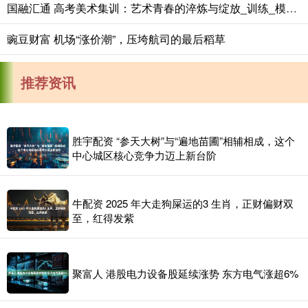
国融汇通 高考美术集训：艺术青春的淬炼与绽放_训练_模拟_素描
豌豆财富 机场“涨价潮”，压垮航司的最后稻草
推荐资讯
胜宇配资 “参天大树”与“遍地苗圃”相辅相成，这个
中心城区核心竞争力迈上新台阶
牛配资 2025 年大走狗屎运的3 生肖，正财偏财双
至，红得发紫
聚富人 港股电力设备股延续涨势 东方电气涨超6%