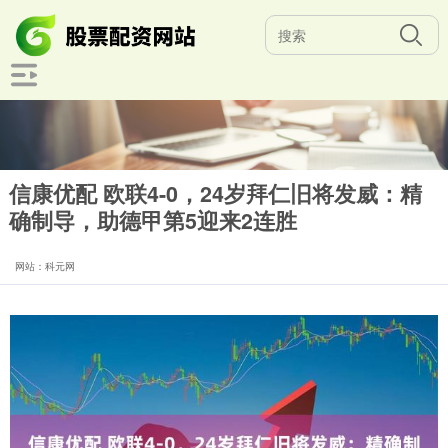
信康优配 欧联4-0，24岁拜仁旧将发威：精
确制导，助德甲第5迎来2连胜
网站：科元网