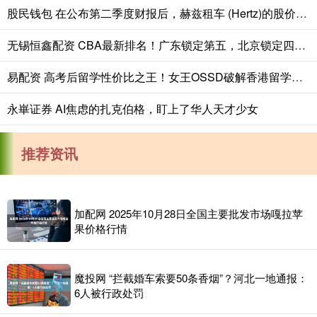
股民钱包 在公布第二季度财报后，赫兹租车 (Hertz)的股价下跌了9.5%
无锡恒鑫配资 CBA最新排名！广东锁定第五，北京锁定四强，宁波首次打入季后赛
易配资 高考后留学性价比之王！女王OSSD破解香港留学密码，高三生速抢名校直通席位_优势_路径
永崋证券 AI焦虑的扎克伯格，盯上了华人天才少女
推荐资讯
加配网 2025年10月28日全国主要批发市场嘎拉苹
果价格行情
魔投网 “拦截婚车索要50条香烟”？河北一地通报：
6人被行政处罚