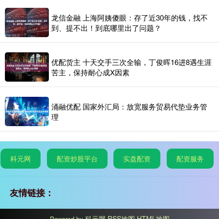
龙信金融 上海阿姨傻眼：存了近30年的钱，找不
到、提不出！到底哪里出了问题？
优配货主 十天交手三次全输，丁俊晖16进8遇生涯
苦主，保持耐心成X因素
涌融优配 国家外汇局：放宽服务贸易代垫业务管
理
科元网
配资炒股平台
实盘配资
配资服务
友情链接：
科元网
RSS地图
HTML地图
Powered by