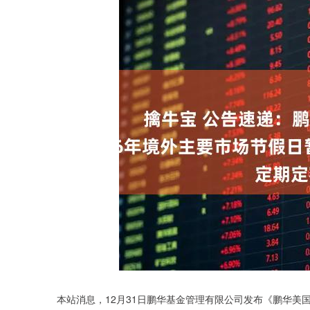
深证成指
14110.12
.92
0.57%
-34.08
-0
本站消息，12月31日鹏华基金管理有限公司发布《鹏华美