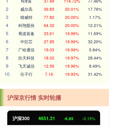
1
N津富
37.49
114.72%
77.46%
2
威尔高
39.83
20.01%
17.76%
3
锴威特
77.82
20.00%
1.17%
4
科翔股份
64.32
20.00%
12.21%
5
蜀道装备
33.61
19.99%
11.69%
6
中巨芯
27.85
19.99%
32.20%
7
广哈通信
19.03
19.99%
5.84%
8
欣天科技
18.02
19.97%
28.44%
9
飞天诚信
12.56
19.96%
8.49%
10
任子行
7.16
19.93%
31.42%
沪深京行情 实时轮播
北证50
1122.88
创业
3.42
0.30%