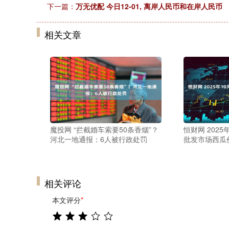
下一篇：
万无优配 今日12-01, 离岸人民币和在岸人民币
相关文章
魔投网 “拦截婚车索要50条香烟”？
恒财网 2025
河北一地通报：6人被行政处罚
批发市场西瓜
相关评论
本文评分
*