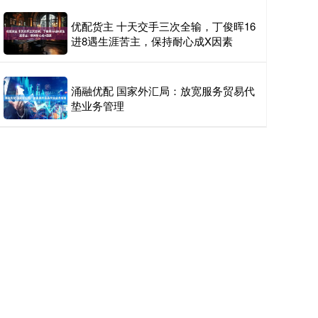
优配货主 十天交手三次全输，丁俊晖16
进8遇生涯苦主，保持耐心成X因素
涌融优配 国家外汇局：放宽服务贸易代
垫业务管理