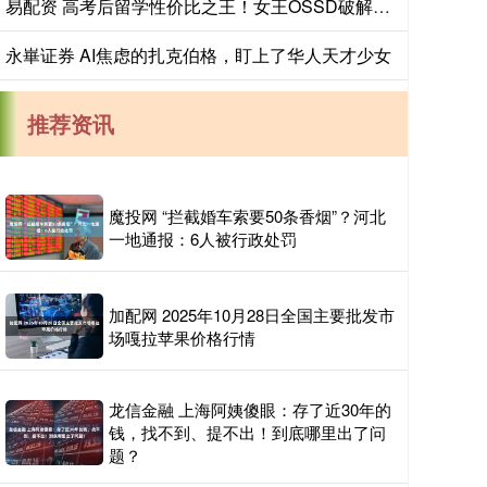
易配资 高考后留学性价比之王！女王OSSD破解香港留学密码，高三生速抢名校直通席位_优势_路径
永崋证券 AI焦虑的扎克伯格，盯上了华人天才少女
推荐资讯
魔投网 “拦截婚车索要50条香烟”？河北
一地通报：6人被行政处罚
加配网 2025年10月28日全国主要批发市
场嘎拉苹果价格行情
龙信金融 上海阿姨傻眼：存了近30年的
钱，找不到、提不出！到底哪里出了问
题？