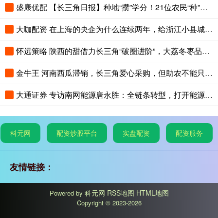
盛康优配 【长三角日报】种地“攒”学分！21位农民“种”出大专文凭
大咖配资 在上海的央企为什么连续两年，给浙江小县城里的这个创新中心写感谢信？
怀远策略 陕西的甜借力长三角“破圈进阶”，大荔冬枣品鉴会在沪举办
金牛王 河南西瓜滞销，长三角爱心采购，但助农不能只靠爱心救场
大通证券 专访南网能源唐永胜：全链条转型，打开能源低碳发展新赛道
科元网
配资炒股平台
实盘配资
配资服务
友情链接：
科元网
RSS地图
HTML地图
Powered by
Copyright
© 2023-2026