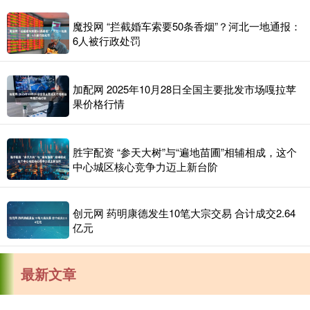
魔投网 “拦截婚车索要50条香烟”？河北一地通报：
6人被行政处罚
加配网 2025年10月28日全国主要批发市场嘎拉苹
果价格行情
胜宇配资 “参天大树”与“遍地苗圃”相辅相成，这个
中心城区核心竞争力迈上新台阶
创元网 药明康德发生10笔大宗交易 合计成交2.64
亿元
最新文章