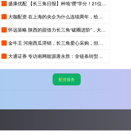
盛康优配 【长三角日报】种地“攒”学分！21位农民“种”出大专文凭
大咖配资 在上海的央企为什么连续两年，给浙江小县城里的这个创新中心写感谢信？
怀远策略 陕西的甜借力长三角“破圈进阶”，大荔冬枣品鉴会在沪举办
金牛王 河南西瓜滞销，长三角爱心采购，但助农不能只靠爱心救场
大通证券 专访南网能源唐永胜：全链条转型，打开能源低碳发展新赛道
配资服务