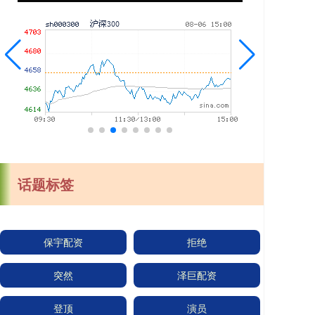
话题标签
保宇配资
拒绝
突然
泽巨配资
登顶
演员