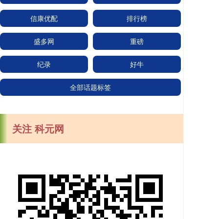
信康优配
排行榜
盛多网
重磅
纪录
好牛
全部话题标签
关注 科元网