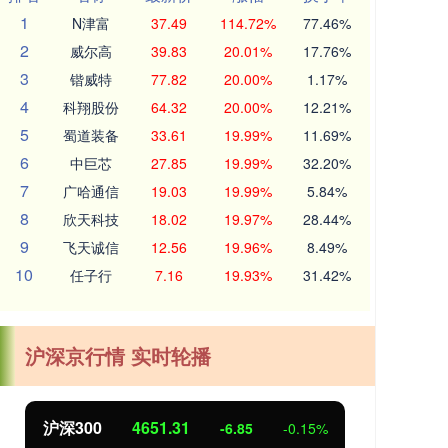
1
N津富
37.49
114.72%
77.46%
2
威尔高
39.83
20.01%
17.76%
3
锴威特
77.82
20.00%
1.17%
4
科翔股份
64.32
20.00%
12.21%
5
蜀道装备
33.61
19.99%
11.69%
6
中巨芯
27.85
19.99%
32.20%
7
广哈通信
19.03
19.99%
5.84%
8
欣天科技
18.02
19.97%
28.44%
9
飞天诚信
12.56
19.96%
8.49%
10
任子行
7.16
19.93%
31.42%
沪深京行情 实时轮播
北证50
1122.88
创业
3.42
0.30%