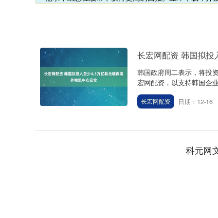
长宏网配资 韩国拟投
韩国政府周二表示，将投资
宏网配资，以支持韩国企业的
日期：12-16
长宏网配资
科元网
深证成指
14110.12
.92
0.57%
-34.08
-0