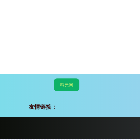
科元网
友情链接：