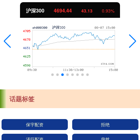
沪深300
4694.44
43.13
0.93%
话题标签
保宇配资
拒绝
泽巨配资
突然