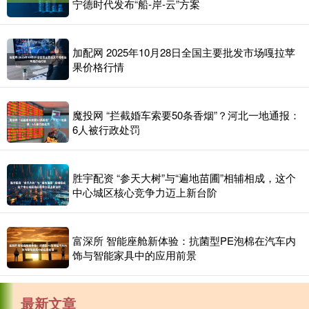
宁德时代发布“船-岸-云”方案
加配网 2025年10月28日全国主要批发市场嘎拉苹
果价格行情
魔投网 “拦截婚车索要50条香烟”？河北一地通报：
6人被行政处罚
胜宇配资 “参天大树”与“遍地苗圃”相辅相成，这个
中心城区核心竞争力迈上新台阶
富深所 智能座舱新体验：抗菌型PE泡棉在汽车内
饰与智能家具中的应用前景
最新文章