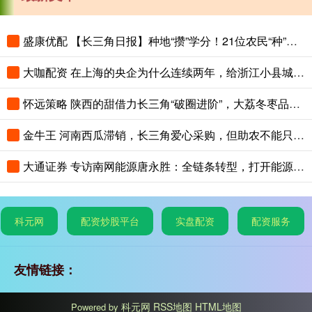
盛康优配 【长三角日报】种地“攒”学分！21位农民“种”出大专文凭
大咖配资 在上海的央企为什么连续两年，给浙江小县城里的这个创新中心写感谢信？
怀远策略 陕西的甜借力长三角“破圈进阶”，大荔冬枣品鉴会在沪举办
金牛王 河南西瓜滞销，长三角爱心采购，但助农不能只靠爱心救场
大通证券 专访南网能源唐永胜：全链条转型，打开能源低碳发展新赛道
科元网
配资炒股平台
实盘配资
配资服务
友情链接：
科元网
RSS地图
HTML地图
Powered by