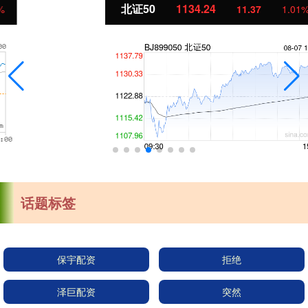
北证50
1134.24
11.37
1.01%
话题标签
保宇配资
拒绝
泽巨配资
突然