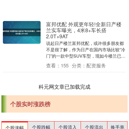
富邦优配 外观更年轻!全新日产楼
兰实车曝光，4米8+车长搭
2.0T+9AT
说起日产楼兰富邦优配，或许很多朋友都
不是很了解，作为日产在国内市场比较“冷
门”的一款中型SUV车型，现如今楼兰已经
有十来年没进行换代了，逐渐淡出了大众
查看：
155
分类：
配资服务
的视野，不....
科元网文章已加载完成
个股实时涨跌榜
个股跌幅
个股流入
个股流出
换手率
个股涨幅