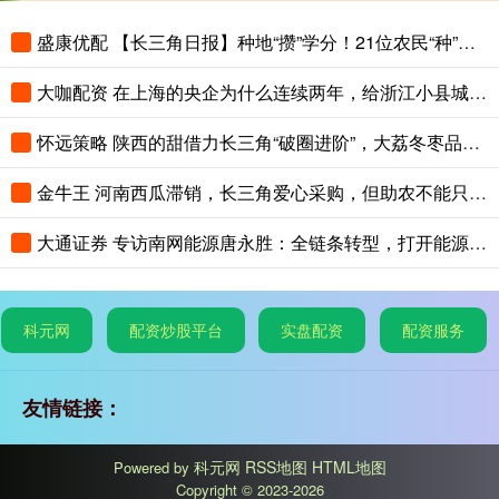
盛康优配 【长三角日报】种地“攒”学分！21位农民“种”出大专文凭
大咖配资 在上海的央企为什么连续两年，给浙江小县城里的这个创新中心写感谢信？
怀远策略 陕西的甜借力长三角“破圈进阶”，大荔冬枣品鉴会在沪举办
金牛王 河南西瓜滞销，长三角爱心采购，但助农不能只靠爱心救场
大通证券 专访南网能源唐永胜：全链条转型，打开能源低碳发展新赛道
科元网
配资炒股平台
实盘配资
配资服务
友情链接：
科元网
RSS地图
HTML地图
Powered by
Copyright
© 2023-2026