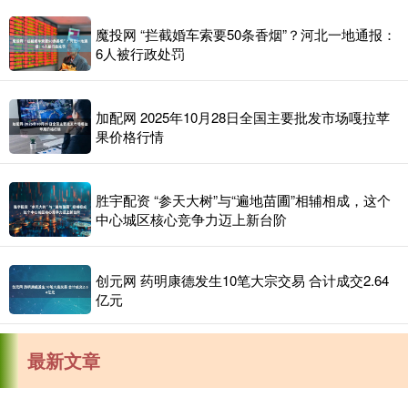
魔投网 “拦截婚车索要50条香烟”？河北一地通报：
6人被行政处罚
加配网 2025年10月28日全国主要批发市场嘎拉苹
果价格行情
胜宇配资 “参天大树”与“遍地苗圃”相辅相成，这个
中心城区核心竞争力迈上新台阶
创元网 药明康德发生10笔大宗交易 合计成交2.64
亿元
最新文章