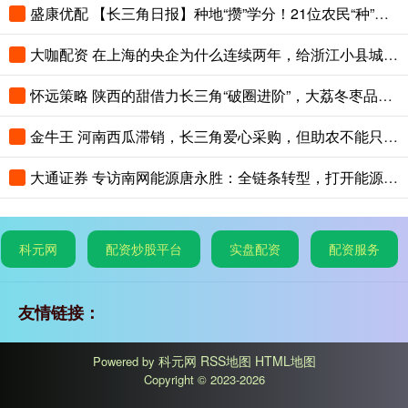
盛康优配 【长三角日报】种地“攒”学分！21位农民“种”出大专文凭
大咖配资 在上海的央企为什么连续两年，给浙江小县城里的这个创新中心写感谢信？
怀远策略 陕西的甜借力长三角“破圈进阶”，大荔冬枣品鉴会在沪举办
金牛王 河南西瓜滞销，长三角爱心采购，但助农不能只靠爱心救场
大通证券 专访南网能源唐永胜：全链条转型，打开能源低碳发展新赛道
科元网
配资炒股平台
实盘配资
配资服务
友情链接：
科元网
RSS地图
HTML地图
Powered by
Copyright
© 2023-2026