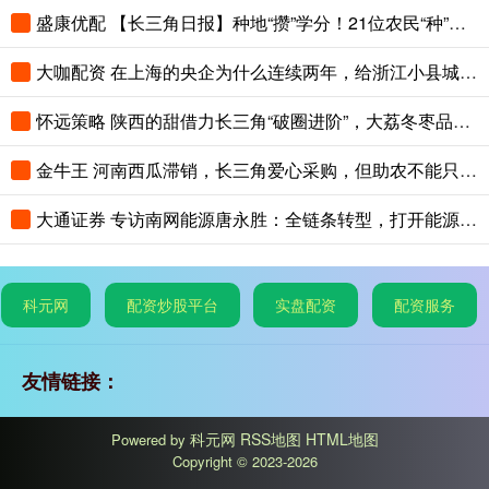
盛康优配 【长三角日报】种地“攒”学分！21位农民“种”出大专文凭
大咖配资 在上海的央企为什么连续两年，给浙江小县城里的这个创新中心写感谢信？
怀远策略 陕西的甜借力长三角“破圈进阶”，大荔冬枣品鉴会在沪举办
金牛王 河南西瓜滞销，长三角爱心采购，但助农不能只靠爱心救场
大通证券 专访南网能源唐永胜：全链条转型，打开能源低碳发展新赛道
科元网
配资炒股平台
实盘配资
配资服务
友情链接：
科元网
RSS地图
HTML地图
Powered by
Copyright
© 2023-2026