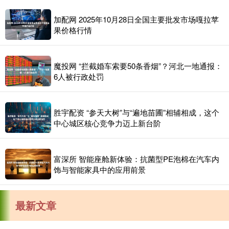
加配网 2025年10月28日全国主要批发市场嘎拉苹
果价格行情
魔投网 “拦截婚车索要50条香烟”？河北一地通报：
6人被行政处罚
胜宇配资 “参天大树”与“遍地苗圃”相辅相成，这个
中心城区核心竞争力迈上新台阶
富深所 智能座舱新体验：抗菌型PE泡棉在汽车内
饰与智能家具中的应用前景
最新文章