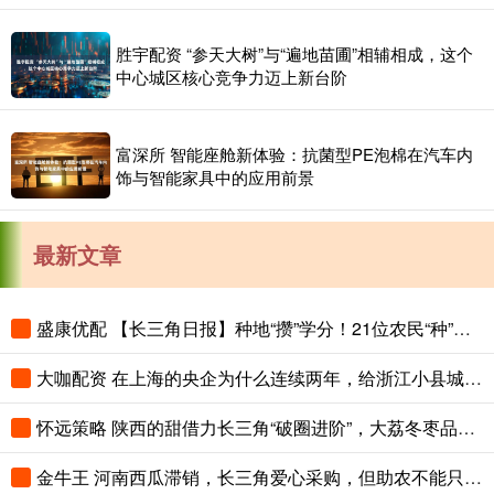
胜宇配资 “参天大树”与“遍地苗圃”相辅相成，这个
中心城区核心竞争力迈上新台阶
富深所 智能座舱新体验：抗菌型PE泡棉在汽车内
饰与智能家具中的应用前景
最新文章
盛康优配 【长三角日报】种地“攒”学分！21位农民“种”出大专文凭
大咖配资 在上海的央企为什么连续两年，给浙江小县城里的这个创新中心写感谢信？
怀远策略 陕西的甜借力长三角“破圈进阶”，大荔冬枣品鉴会在沪举办
金牛王 河南西瓜滞销，长三角爱心采购，但助农不能只靠爱心救场