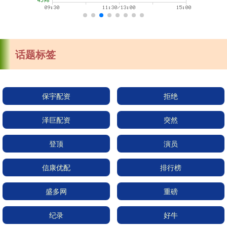
话题标签
保宇配资
拒绝
泽巨配资
突然
登顶
演员
信康优配
排行榜
盛多网
重磅
纪录
好牛