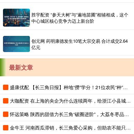
胜宇配资 “参天大树”与“遍地苗圃”相辅相成，这个
中心城区核心竞争力迈上新台阶
创元网 药明康德发生10笔大宗交易 合计成交2.64
亿元
最新文章
盛康优配 【长三角日报】种地“攒”学分！21位农民“种”出大专文凭
大咖配资 在上海的央企为什么连续两年，给浙江小县城里的这个创新中心写感谢信？
怀远策略 陕西的甜借力长三角“破圈进阶”，大荔冬枣品鉴会在沪举办
金牛王 河南西瓜滞销，长三角爱心采购，但助农不能只靠爱心救场