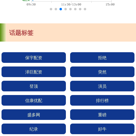
话题标签
保宇配资
拒绝
泽巨配资
突然
登顶
演员
信康优配
排行榜
盛多网
重磅
纪录
好牛