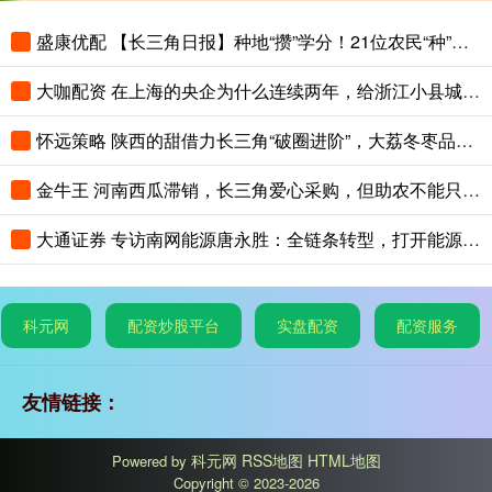
盛康优配 【长三角日报】种地“攒”学分！21位农民“种”出大专文凭
大咖配资 在上海的央企为什么连续两年，给浙江小县城里的这个创新中心写感谢信？
怀远策略 陕西的甜借力长三角“破圈进阶”，大荔冬枣品鉴会在沪举办
金牛王 河南西瓜滞销，长三角爱心采购，但助农不能只靠爱心救场
大通证券 专访南网能源唐永胜：全链条转型，打开能源低碳发展新赛道
科元网
配资炒股平台
实盘配资
配资服务
友情链接：
科元网
RSS地图
HTML地图
Powered by
Copyright
© 2023-2026