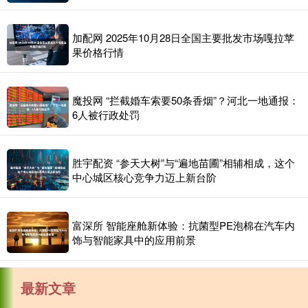
加配网 2025年10月28日全国主要批发市场嘎拉苹
果价格行情
魔投网 “拦截婚车索要50条香烟”？河北一地通报：
6人被行政处罚
胜宇配资 “参天大树”与“遍地苗圃”相辅相成，这个
中心城区核心竞争力迈上新台阶
富深所 智能座舱新体验：抗菌型PE泡棉在汽车内
饰与智能家具中的应用前景
最新文章