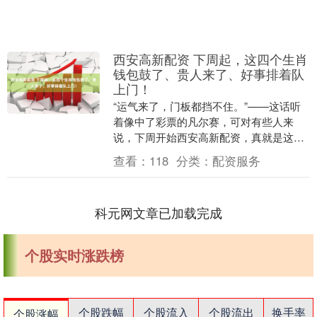
西安高新配资 下周起，这四个生肖
钱包鼓了、贵人来了、好事排着队
上门！
“运气来了，门板都挡不住。”——这话听
着像中了彩票的凡尔赛，可对有些人来
说，下周开始西安高新配资，真就是这么
魔幻！你还在为KPI发愁、为房租叹气、
查看：
118
分类：
配资服务
为感情纠结？可....
科元网文章已加载完成
个股实时涨跌榜
个股跌幅
个股流入
个股流出
换手率
个股涨幅