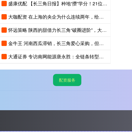
盛康优配 【长三角日报】种地“攒”学分！21位农民“种”出大专文凭
大咖配资 在上海的央企为什么连续两年，给浙江小县城里的这个创新中心写感谢信？
怀远策略 陕西的甜借力长三角“破圈进阶”，大荔冬枣品鉴会在沪举办
金牛王 河南西瓜滞销，长三角爱心采购，但助农不能只靠爱心救场
大通证券 专访南网能源唐永胜：全链条转型，打开能源低碳发展新赛道
配资服务