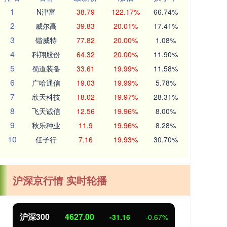
1
N津富
38.79
122.17%
66.74%
2
威尔高
39.83
20.01%
17.41%
3
锴威特
77.82
20.00%
1.08%
4
科翔股份
64.32
20.00%
11.90%
5
蜀道装备
33.61
19.99%
11.58%
6
广哈通信
19.03
19.99%
5.78%
7
欣天科技
18.02
19.97%
28.31%
8
飞天诚信
12.56
19.96%
8.00%
9
秋乐种业
11.9
19.96%
8.28%
10
任子行
7.16
19.93%
30.70%
沪深京行情 实时轮播
沪深300
4627.00
北
-31.16
-0.67%