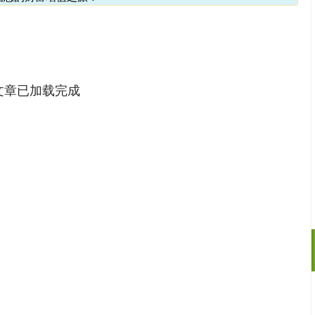
文章已加载完成
深证成指
13989.22
8%
-154.98
-1.10%