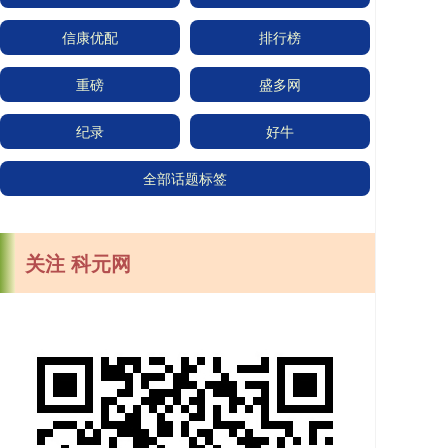
信康优配
排行榜
重磅
盛多网
纪录
好牛
全部话题标签
关注 科元网