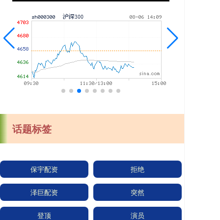
话题标签
保宇配资
拒绝
泽巨配资
突然
登顶
演员