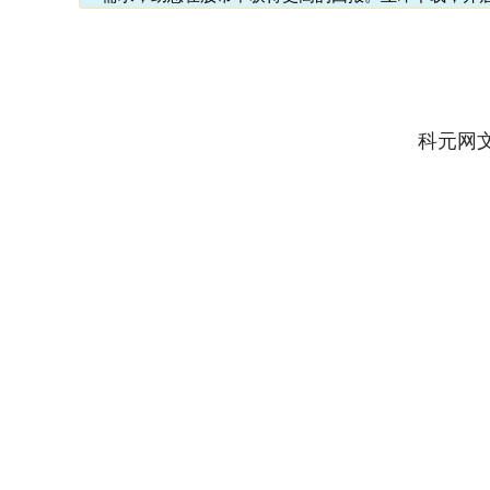
科元网
上证指数
3881.66
80
-0.64%
3.23
0.0