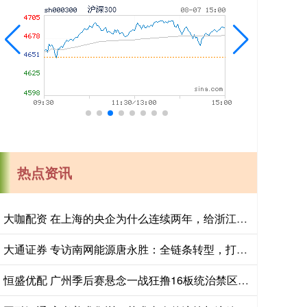
热点资讯
大咖配资 在上海的央企为什么连续两年，给浙江小县城里的这个创新中心写感谢信？
大通证券 专访南网能源唐永胜：全链条转型，打开能源低碳发展新赛道
恒盛优配 广州季后赛悬念一战狂撸16板统治禁区 徐昕压制福建核心大外援