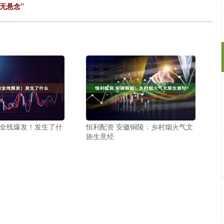
无悬念”
然全线爆发！发生了什
恒利配资 安徽铜陵：乡村烟火气文
旅生意经