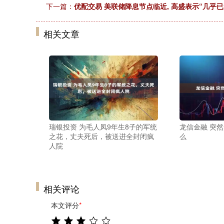
下一篇：
优配交易 美联储降息节点临近, 高盛表示“几乎已
相关文章
瑞银投资 为毛人凤9年生8子的军统
龙信金融 突
之花，丈夫死后，被送进全封闭疯
么
人院
相关评论
本文评分
*