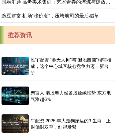
国融汇通 高考美术集训：艺术青春的淬炼与绽放_训练_模拟_素描
豌豆财富 机场“涨价潮”，压垮航司的最后稻草
推荐资讯
胜宇配资 “参天大树”与“遍地苗圃”相辅相
成，这个中心城区核心竞争力迈上新台
阶
聚富人 港股电力设备股延续涨势 东方电
气涨超6%
牛配资 2025 年大走狗屎运的3 生肖，正
财偏财双至，红得发紫