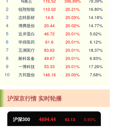
1
N展芯
116.52
396.89%
79.39%
2
锐翔智能
110.02
20.21%
16.80%
3
志特新材
14.8
20.03%
14.18%
4
博腾股份
20.44
20.02%
14.77%
5
近岸蛋白
46.72
20.01%
5.62%
6
毕得医药
61.6
20.01%
6.12%
7
五洲医疗
83.62
20.01%
18.37%
8
耐科装备
49.67
20.01%
6.83%
9
一博科技
53.33
20.01%
17.26%
10
方邦股份
146.16
20.00%
7.68%
沪深京行情 实时轮播
北证50
1134.24
创
11.37
1.01%