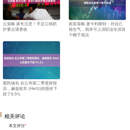
云策略 家长注意！手足口病防
新富策略 麦卡利斯特：对自己
护要点请查收
很生气，我本可上演职业生涯首
个帽子戏法
股民钱包 在公布第二季度财报
后，赫兹租车 (Hertz)的股价下
跌了9.5%
相关评论
本文评分
*