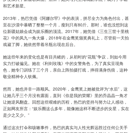
和艺术新星。
2013年，热巴凭借《阿娜尔罕》中的表演，拼尽全力为角色付出，甚
至在沙漠中暴晒了整整一个月，瘦到只有80斤。那时，谁也没想到这
位新疆姑娘会成为娱乐圈的顶流。2017年，她凭借《三生三世十里桃
花》中的凤九一角大爆，2018年在金鹰奖颁奖典礼上，尽管前一天拍
戏崴了脚，她依然带着吊瓶出现在后台。
她这些年来的变化也是有目共睹的，从初时的“花瓶”争议，到如今用
实力打破偏见。她在《利剑玫瑰》中的女警角色，为了真实呈现角
色，她专门训练了三个月，亲自上阵拍摄打戏，摔得满身伤痕，这种
敬业精神令人钦佩。
然而，她也并非一路顺风。2020年，金鹰奖上她被批评为“水后”，这
让她几乎三个月没有露面，直到《你是我的荣耀》里的乔晶晶一角才
让她逆风翻盘。回想这些艰难的历程，热巴的坚持与努力让人感动，
正如网友所言：“娱乐圈这么多年，能像她这样不断进步的女星，实在
是少之又少。”
通过这次打伞和咳嗽事件，热巴的真实与人性光辉远胜过任何公关手