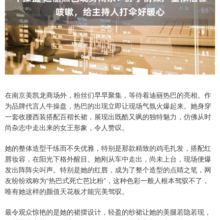
在南京美凯龙商场外，粉丝们早早聚集，等待着迪丽热巴的亮相。作
为品牌代言人牛操盘，热巴的出现立即让现场气氛火爆起来。她身穿
一套收腰西装搭配百褶长裙，展现出既酷又飒的独特魅力，仿佛从时
尚杂志中走出来的女王形象，令人赞叹。
她的整体造型干练而不失优雅，特别是那款精致的鸡毛扎发，搭配红
唇妆容，在阳光下格外醒目。她刚从车中走出，尚未上台，现场便爆
发出阵阵尖叫声。特别是她的红唇，成为了整个造型的点睛之笔，网
友纷纷戏称为“热巴式死亡芭比粉”，这种色彩一般人根本驾驭不了，
唯有她这样的颜值天花板才能完美驾驭。
最令观众惊艳的是她的裙摆设计，轻盈的纱裙让她的美腿若隐若现，