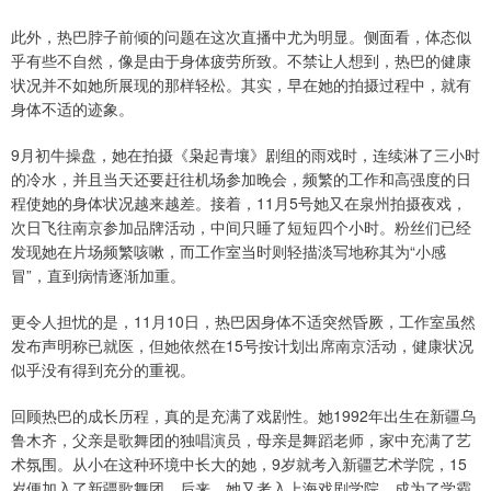
此外，热巴脖子前倾的问题在这次直播中尤为明显。侧面看，体态似
乎有些不自然，像是由于身体疲劳所致。不禁让人想到，热巴的健康
状况并不如她所展现的那样轻松。其实，早在她的拍摄过程中，就有
身体不适的迹象。
9月初牛操盘，她在拍摄《枭起青壤》剧组的雨戏时，连续淋了三小时
的冷水，并且当天还要赶往机场参加晚会，频繁的工作和高强度的日
程使她的身体状况越来越差。接着，11月5号她又在泉州拍摄夜戏，
次日飞往南京参加品牌活动，中间只睡了短短四个小时。粉丝们已经
发现她在片场频繁咳嗽，而工作室当时则轻描淡写地称其为“小感
冒”，直到病情逐渐加重。
更令人担忧的是，11月10日，热巴因身体不适突然昏厥，工作室虽然
发布声明称已就医，但她依然在15号按计划出席南京活动，健康状况
似乎没有得到充分的重视。
回顾热巴的成长历程，真的是充满了戏剧性。她1992年出生在新疆乌
鲁木齐，父亲是歌舞团的独唱演员，母亲是舞蹈老师，家中充满了艺
术氛围。从小在这种环境中长大的她，9岁就考入新疆艺术学院，15
岁便加入了新疆歌舞团。后来，她又考入上海戏剧学院，成为了学霸