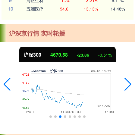
9
海正生材
11.74
13.21%
5.11%
10
五洲医疗
94.6
13.13%
14.48%
沪深京行情 实时轮播
北证50
1123.56
-0.51%
-10.68
-