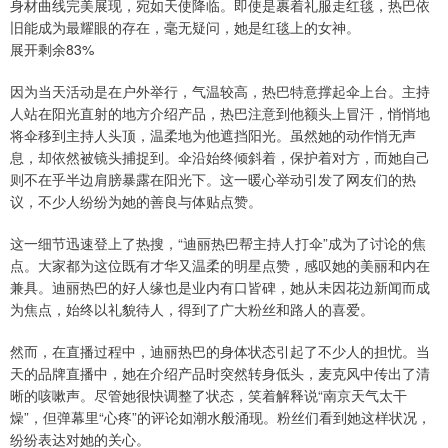
身材曲线完美展现，宛如天使降临。即使是裹着礼服走红毯，热巴依
旧能成为最耀眼的存在，毫无疑问，她是红毯上的女神。
展开剩余83%
因为当天活动是在户外举行，气温较高，热巴特意撑起伞上台。主持
人站在阳光直射的地方介绍产品，热巴注意到他额头上冒汗，悄悄地
将伞移到主持人头顶，温柔地为他遮挡阳光。虽然她的动作悄无声
息，却依然被镜头捕捉到。伞沿始终倾斜着，保护着对方，而她自己
则不在乎半边肩膀暴露在阳光下。这一暖心举动引发了网友们的热
议，不少人纷纷为她的善良与体贴点赞。
这一细节迅速登上了热搜，“迪丽热巴帮主持人打伞”成为了讨论的焦
点。大家都为这位既有才华又温柔的明星点赞，感叹她的美丽和内在
兼具。迪丽热巴的好人缘也是业内有口皆碑，她从未因花边新闻而成
为焦点，始终以礼貌待人，得到了广大粉丝和路人的喜爱。
然而，在直播过程中，迪丽热巴的身体状态引起了不少人的担忧。当
天的品牌直播中，她在介绍产品时突然转身低头，麦克风中传出了清
晰的咳嗽声。尽管她很快调整了状态，笑着解释说“南京天气太干
燥”，但弹幕里“心疼”的评论如潮水般涌现。粉丝们看到她这样状况，
纷纷表达对她的关心。