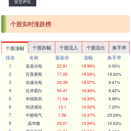
提交评论
个股实时涨跌榜
个股跌幅
个股流入
个股流出
换手率
个股涨幅
排名
名称
最新价
涨幅
换手率
1
蓝盾光电
22.81
19.99%
0.55%
2
百普赛斯
77.22
19.26%
19.62%
3
信濠光电
20.39
18.07%
9.47%
4
近岸蛋白
54.41
16.46%
9.42%
5
毕得医药
71.64
16.30%
9.96%
6
恒进感应
13.1
15.52%
7.20%
7
中能电气
7.56
14.37%
23.09%
8
晶华微
25.01
13.94%
10.63%